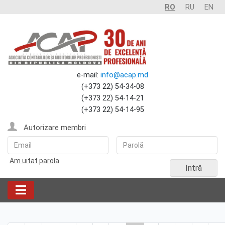
RO
RU
EN
e-mail:
info@acap.md
(+373 22) 54-34-08
(+373 22) 54-14-21
(+373 22) 54-14-95
Autorizare membri
Am uitat parola
Intră