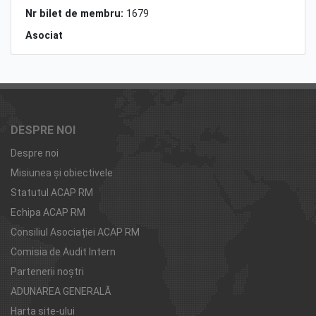
Nr bilet de membru:
1679
Asociat
DESPRE NOI
Despre noi
Misiunea şi obiectivele
Statutul ACAP RM
Echipa ACAP RM
Consiliul Asociației ACAP RM
Comisia de Audit Intern
Partenerii noştri
ADUNAREA GENERALĂ
Harta site-ului