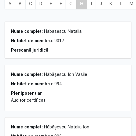
A
B
C
D
E
F
G
H
I
J
K
L
M
Nume complet:
Habasescu Natalia
Nr bilet de membru:
9017
Persoană juridică
Nume complet:
Hăbăşescu Ion Vasile
Nr bilet de membru:
994
Plenipotentiar
Auditor certificat
Nume complet:
Hăbăşescu Natalia Ion