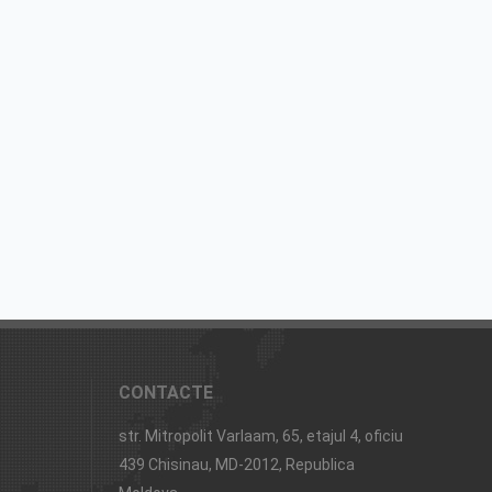
CONTACTE
str. Mitropolit Varlaam, 65, etajul 4, oficiu
439 Chisinau, MD-2012, Republica