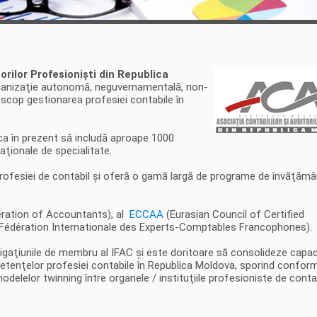
orilor Profesionişti din Republica
anizaţie autonomă, neguvernamentală, non-
t scop gestionarea profesiei contabile în
ca în prezent să includă aproape 1000
aţionale de specialitate.
profesiei de contabil şi oferă o gamă largă de programe de învăţămâ
eration of Accountants), al
ECCAA
(Eurasian Council of Certified
Fédération Internationale des Experts-Comptables Francophones).
bligaţiunile de membru al IFAC şi este doritoare să consolideze capa
mpetenţelor profesiei contabile în Republica Moldova, sporind confor
delelor twinning între organele / instituţiile profesioniste de contab