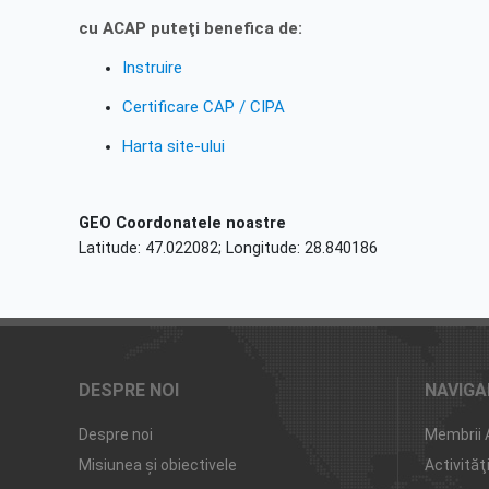
cu ACAP puteţi benefica de:
Instruire
Certificare CAP / CIPA
Harta site-ului
GEO Coordonatele noastre
Latitude: 47.022082; Longitude: 28.840186
DESPRE NOI
NAVIGA
Despre noi
Membrii
Misiunea şi obiectivele
Activităţ