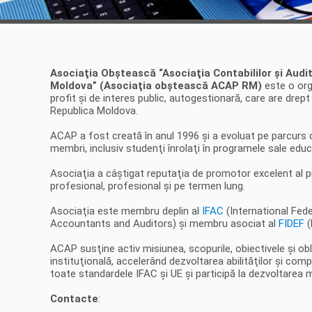
Asociaţia Obştească “Asociaţia Contabililor şi Audit
Moldova” (Asociaţia obştească ACAP RM)
este o org
profit şi de interes public, autogestionară, care are drep
Republica Moldova.
ACAP a fost creată în anul 1996 şi a evoluat pe parcurs 
membri, inclusiv studenţi înrolaţi în programele sale educ
Asociaţia a câştigat reputaţia de promotor excelent al 
profesional, profesional şi pe termen lung.
Asociaţia este membru deplin al
IFAC
(International Fed
Accountants and Auditors) şi membru asociat al
FIDEF
(
ACAP susţine activ misiunea, scopurile, obiectivele şi o
instituţională, accelerând dezvoltarea abilităţilor şi co
toate standardele IFAC şi UE şi participă la dezvoltarea mo
Contacte
: