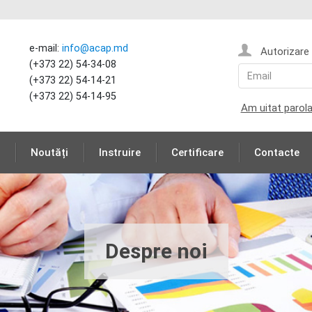
e-mail:
info@acap.md
Autorizare
(+373 22) 54-34-08
(+373 22) 54-14-21
(+373 22) 54-14-95
Am uitat parol
Noutăți
Instruire
Certificare
Contacte
Despre noi