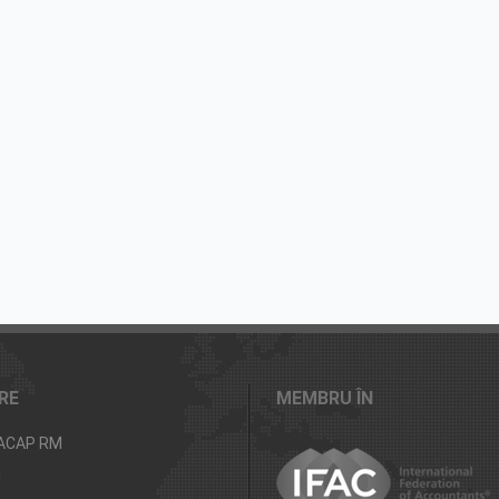
RE
MEMBRU ÎN
 ACAP RM
i