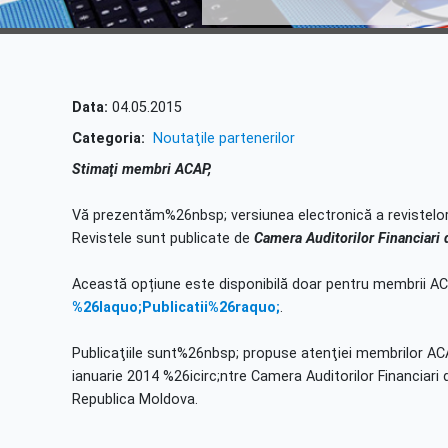
Data:
04.05.2015
Categoria:
Noutaţile partenerilor
Stimaţi membri ACAP,
Vă prezentăm%26nbsp; versiunea electronică a revistelo
Revistele sunt publicate de
Camera Auditorilor Financiari
Această opțiune este disponibilă doar pentru membrii A
%26laquo;Publicatii%26raquo;
.
Publicaţiile sunt%26nbsp; propuse atenţiei membrilor A
ianuarie 2014 %26icirc;ntre Camera Auditorilor Financiari d
Republica Moldova.