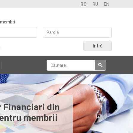
RO
RU
EN
 membri
Intră
a
 Financiari din
pentru membrii