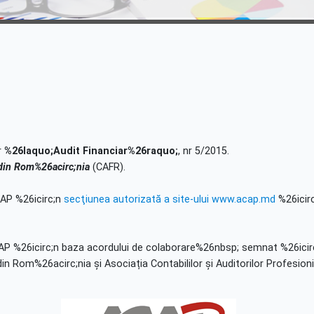
r
%26laquo;Audit Financiar%26raquo;
, nr 5/2015.
 din Rom%26acirc;nia
(CAFR).
CAP %26icirc;n
secţiunea autorizată a site-ului www.acap.md
%26icir
CAP %26icirc;n baza acordului de colaborare%26nbsp; semnat %26icir
in Rom%26acirc;nia și Asociația Contabililor și Auditorilor Profesioni