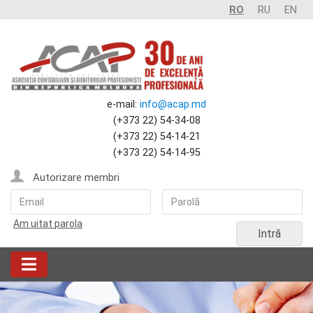
RO
RU
EN
e-mail:
info@acap.md
(+373 22) 54-34-08
(+373 22) 54-14-21
(+373 22) 54-14-95
Autorizare membri
Am uitat parola
Intră