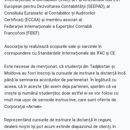
European pentru Dezvoltarea Contabilităţii (SEEPAD), al
Consiliului Eurasiatic al Contabililor şi Auditorilor
Certificaţi (ECCAA) şi membru asociat al
Federaţiei Internaţionale a Experţilor Contabili
Francofoni (FIDEF).
Asociaţia îşi realizează scopurile sale şi sarcinile în
corespundere cu Standardele Internaţionale ale IFAC şi CE.
Este necesar de menţionat, că studenţii din Tadjikistan şi
Moldova au fost înscrişi la cursurile de instruire la distanţă încă
până la semnarea acordurilor de parteneriat. În legătură cu
aceea, că în aceste ţări avem deja parteneri, sperăm că va
creşte şi numărul studenţilor, doar astfel ei se vor folosi cu
mult mai uşor de serviciile instructive, care sunt oferite de
Corporaţia «Актив».
Reprezentând cursurile de instruire la distanţă în regiuni,
dealerii noştri îşi pot acum extinde diapazonul de clienţi, în