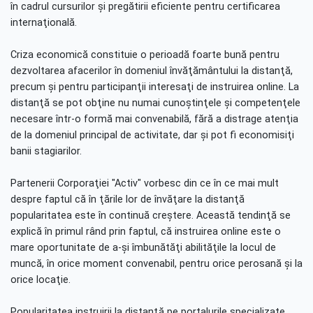
în cadrul cursurilor şi pregătirii eficiente pentru certificarea
internaţională
.
Criza economică constituie o perioadă foarte bună pentru
dezvoltarea afacerilor în domeniul învăţământului la distanţă,
precum şi pentru participanţii interesaţi de instruirea online.
La
distanţă se pot obţine nu numai cunoştinţele şi competenţele
necesare într-o formă mai convenabilă, fără a distrage atenţia
de la domeniul principal de activitate, dar şi pot fi economisiţi
banii stagiarilor.
Partenerii Corporaţiei "Activ" vorbesc din ce în ce mai mult
despre faptul că în ţările lor de învăţare la distanţă
popularitatea este în continuă creştere. Această tendinţă se
explică în primul rând prin faptul, că instruirea online
este o
mare oportunitate de a-şi îmbunătăţi abilităţile la locul de
muncă, în orice moment convenabil, pentru orice perosană şi la
orice locaţie.
Popularitatea instruirii la distanţă pe portalurile specializate