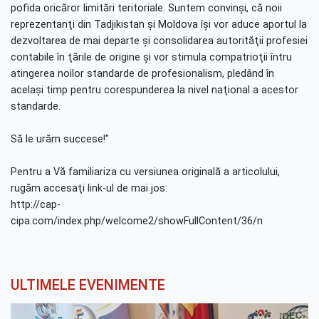
pofida oricăror limitări teritoriale. Suntem convinşi, că noii
reprezentanţi din Tadjikistan şi Moldova îşi vor aduce aportul la
dezvoltarea de mai departe şi consolidarea autorităţii profesiei
contabile în ţările de origine şi vor stimula compatrioţii întru
atingerea noilor standarde de profesionalism, pledând în
acelaşi timp pentru corespunderea la nivel naţional a acestor
standarde.
Să le urăm succese!"
Pentru a Vă familiariza cu versiunea originală a articolului,
rugăm accesaţi link-ul de mai jos:
http://cap-
cipa.com/index.php/welcome2/showFullContent/36/n
ULTIMELE EVENIMENTE