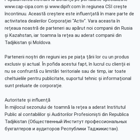
www.cap-cipa.com şi www.dipifr.com în regiunea CSI creşte
încontinuu. Această creştere este influenţată în mare parte de
activitatea dealerilor Corporaţiei "Activ". Vara aceasta în
reţeaua noastră de parteneri au apărut noi companii din Rusia
şi Kazahstan, iar toamna la reţea au aderat companii din
Tadjikistan şi Moldova.
Partenerii noştri din regiuni ies pe piaţa ţării lor cu un produs
exclusiv şi actual. În pofida acestui fapt, în lucrul cu clienţii ei
nu se confruntă cu limitări teritoriale sau de timp, iar toate
cheltuielile pentru publicitate, suportul tehnic şi informaţional
sunt preluate de corporaţie.
Autoritate şi influenţă
În mijlocul sezonului de toamnă la reţea a aderat Institutul
Public al contabililor şi Auditorilor Profesionişti din Republica
Tadjikistan (Общественный Институт профессиональных
бухгалтеров и аудиторов Республики Таджикистан).