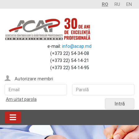
RO
RU
EN
e-mail:
info@acap.md
(+373 22) 54-34-08
(+373 22) 54-14-21
(+373 22) 54-14-95
Autorizare membri
Am uitat parola
Intră