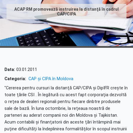
АСАР RM promovează instruirea la distanţă în cadrul
CAP/CIPA
Data:
03.01.2011
Categoria:
CAP şi CIPA în Moldova
"Cererea pentru cursuri la distanţă CAP/CIPA şi DipIFR creşte în
toate ţările CSI . În legătură cu acest fapt corporaţia dezvoltă
o reţea de dealeri regionali pentru fiecare dinbtre produsele
sale de bază. În luna octombrie, la reţeaua noastră de
parteneri au aderat companii noi din Moldova şi Tajikistan.
Acum contabilii şi finanţatorii din aceste ţări întâmpină mai
puţine dificultăţi la îndeplinirea formalităţilor în scopul instruirii