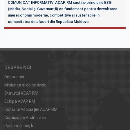
COMUNICAT INFORMATIV: ACAP RM sustine principiile ESG
(Mediu, Social și Guvernanță) ca fundament pentru dezvoltarea
unei economii moderne, competitive și sustenabile în
comunitatea de afaceri din Republica Moldova
DESPRE NOI
Despre noi
Misiunea şi obiectivele
Statutul ACAP RM
Echipa ACAP RM
Consiliul Asociației ACAP RM
Comisia de Audit Intern
Partenerii noştri