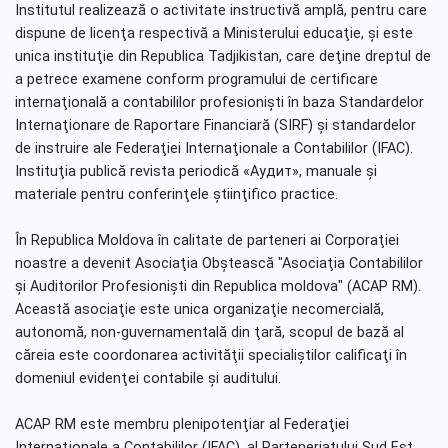
Institutul realizează o activitate instructivă amplă, pentru care
dispune de licenţa respectivă a Ministerului educaţie, şi este
unica instituţie din Republica Tadjikistan, care deţine dreptul de
a petrece examene conform programului de certificare
internaţională a contabililor profesionişti în baza Standardelor
Internaţionare de Raportare Financiară (SIRF) şi standardelor
de instruire ale Federaţiei Internaţionale a Contabililor (IFAC).
Instituţia publică revista periodică «Аудит», manuale şi
materiale pentru conferinţele ştiinţifico practice.
În Republica Moldova în calitate de parteneri ai Corporaţiei
noastre a devenit Asociaţia Obştească "Asociaţia Contabililor
şi Auditorilor Profesionişti din Republica moldova" (ACAP RM).
Această asociaţie este unica organizaţie necomercială,
autonomă, non-guvernamentală din ţară, scopul de bază al
căreia este coordonarea activităţii specialiştilor calificaţi în
domeniul evidenţei contabile şi auditului.
АСАР RM este membru plenipotenţiar al Federaţiei
Internaţionale a Contabililor (IFAC), al Parteneriatului Sud Est