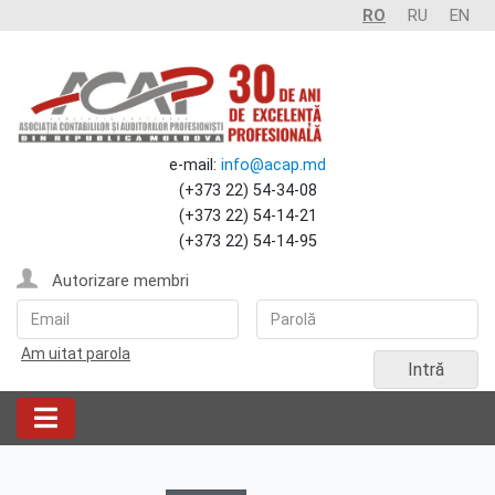
RO
RU
EN
e-mail:
info@acap.md
(+373 22) 54-34-08
(+373 22) 54-14-21
(+373 22) 54-14-95
Autorizare membri
Am uitat parola
Intră