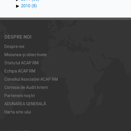
2010 (8)
DESPRE NOI
Despre noi
Misiunea şi obiectivele
Statutul ACAP RM
Echipa ACAP RM
Consiliul Asociației ACAP RM
Comisia de Audit Intern
Partenerii noştri
ADUNAREA GENERALĂ
Harta site-ului