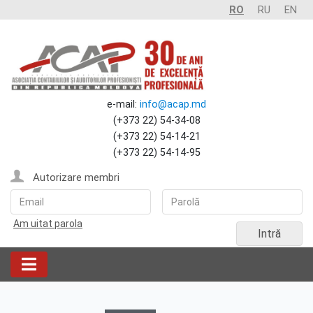
RO
RU
EN
e-mail:
info@acap.md
(+373 22) 54-34-08
(+373 22) 54-14-21
(+373 22) 54-14-95
Autorizare membri
Am uitat parola
Intră