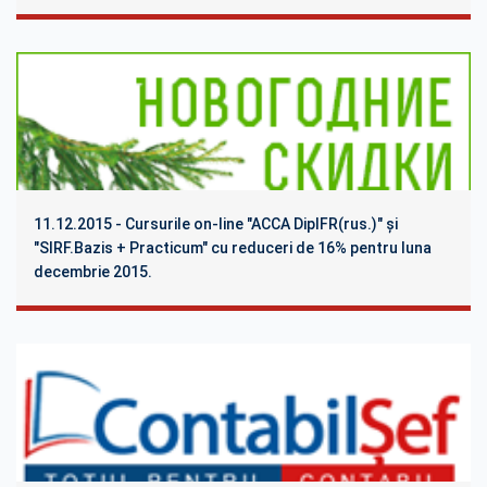
11.12.2015 - Cursurile on-line "ACCA DipIFR(rus.)" și
"SIRF.Bazis + Practicum" cu reduceri de 16% pentru luna
decembrie 2015.