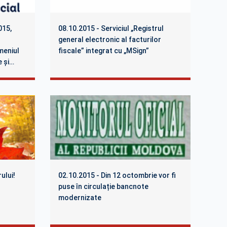
015,
08.10.2015 - Serviciul „Registrul
general electronic al facturilor
meniul
fiscale” integrat cu „MSign”
 şi
rea
ului!
02.10.2015 - Din 12 octombrie vor fi
puse în circulație bancnote
modernizate