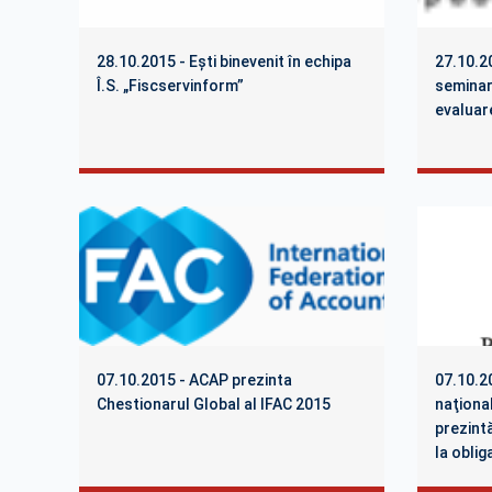
28.10.2015 - Eşti binevenit în echipa
27.10.2
Î.S. „Fiscservinform”
seminar
evaluar
07.10.2015 - ACAP prezinta
07.10.2
Chestionarul Global al IFAC 2015
naţional
prezintă
la oblig
corupţi