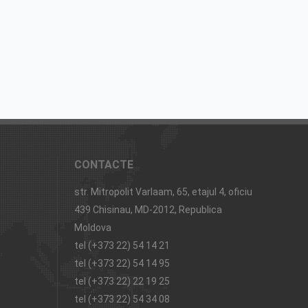
CONTACTE
str. Mitropolit Varlaam, 65, etajul 4, oficiu
439 Chisinau, MD-2012, Republica
Moldova
tel (+373 22) 54 14 21
tel (+373 22) 54 14 95
tel (+373 22) 22 19 25
tel (+373 22) 54 34 08