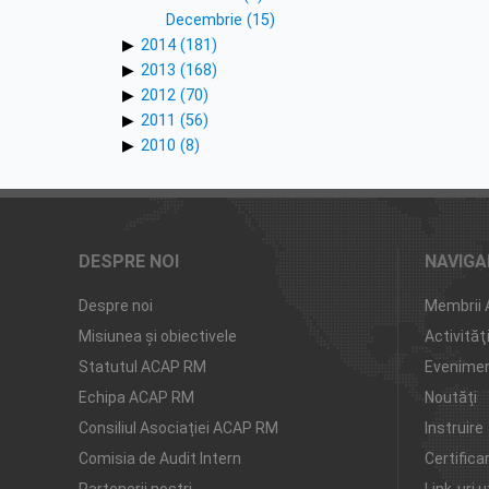
Decembrie (15)
2014 (181)
2013 (168)
2012 (70)
2011 (56)
2010 (8)
DESPRE NOI
NAVIGA
Despre noi
Membrii
Misiunea şi obiectivele
Activităţ
Statutul ACAP RM
Evenime
Echipa ACAP RM
Noutăți
Consiliul Asociației ACAP RM
Instruire
Comisia de Audit Intern
Certifica