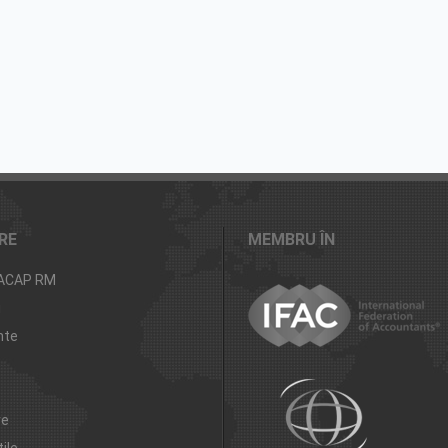
RE
MEMBRU ÎN
 ACAP RM
i
nte
re