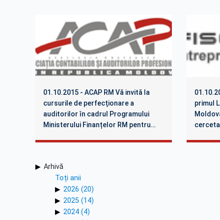
corupţi
01.10.2015 - ACAP RM Vă invită la
01.10.20
cursurile de perfecţionare a
primul L
auditorilor în cadrul Programului
Moldova
Ministerului Finanțelor RM pentru
cerceta
anul 2015
Arhivă
Toți anii
2026 (20)
2025 (14)
2024 (4)