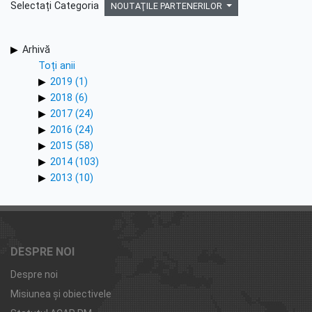
Selectați Categoria
NOUTAŢILE PARTENERILOR
Arhivă
Toți anii
2019 (1)
2018 (6)
2017 (24)
2016 (24)
2015 (58)
2014 (103)
2013 (10)
DESPRE NOI
Despre noi
Misiunea şi obiectivele