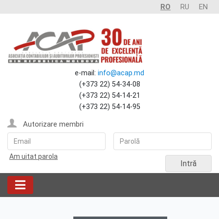
RO
RU
EN
e-mail:
info@acap.md
(+373 22) 54-34-08
(+373 22) 54-14-21
(+373 22) 54-14-95
Autorizare membri
Am uitat parola
Intră